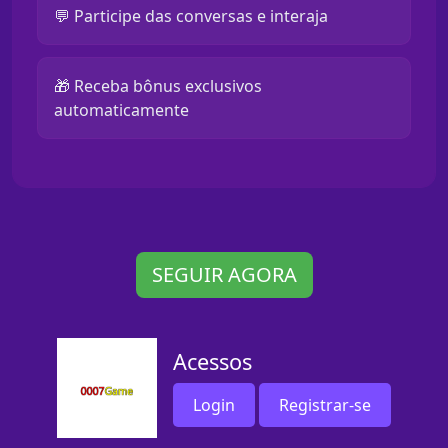
💬 Participe das conversas e interaja
🎁 Receba bônus exclusivos
automaticamente
SEGUIR AGORA
Acessos
Login
Registrar-se