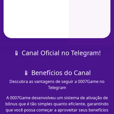
📱 Canal Oficial no Telegram!
📱 Benefícios do Canal
Descubra as vantagens de seguir a 0007Game no
Telegram
A 0007Game desenvolveu um sistema de ativação de
bônus que é tão simples quanto eficiente, garantindo
que você possa começar a aproveitar seus benefícios