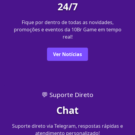
24/7
Fique por dentro de todas as novidades,
promoções e eventos da 10Br Game em tempo
real!
Ver Notícias
💬 Suporte Direto
Chat
Suporte direto via Telegram, respostas rápidas e
atendimento personalizado!