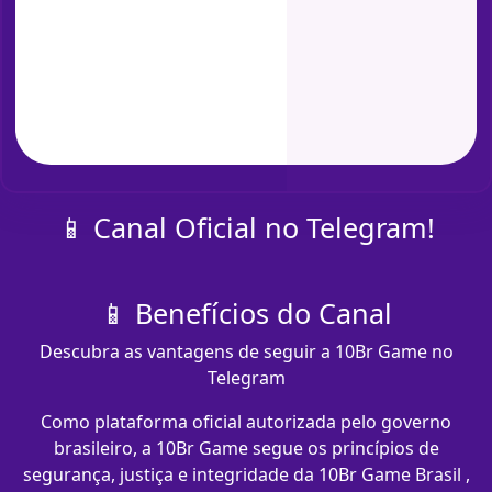
📱 Canal Oficial no Telegram!
📱 Benefícios do Canal
Descubra as vantagens de seguir a 10Br Game no
Telegram
Como plataforma oficial autorizada pelo governo
brasileiro, a 10Br Game segue os princípios de
segurança, justiça e integridade da 10Br Game Brasil ,