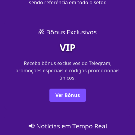
sendo referência em todo o setor.
🎁 Bônus Exclusivos
VIP
Receba bônus exclusivos do Telegram,
promoções especiais e códigos promocionais
únicos!
Ver Bônus
📢 Notícias em Tempo Real