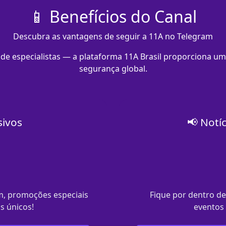
📱 Benefícios do Canal
Descubra as vantagens de seguir a 11A no Telegram
de especialistas — a plataforma 11A Brasil proporciona uma
segurança global.
sivos
📢 Notí
m, promoções especiais
Fique por dentro d
s únicos!
eventos