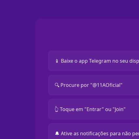
📱 Baixe o app Telegram no seu disp
🔍 Procure por "@11AOficial"
👆 Toque em "Entrar" ou "Join"
🔔 Ative as notificações para não p