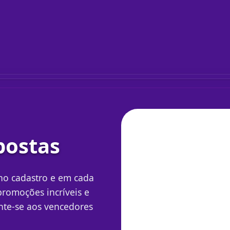
postas
no cadastro e em cada
promoções incríveis e
unte-se aos vencedores