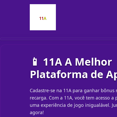
📱 11A A Melhor
Plataforma de A
Cadastre-se na 11A para ganhar bônus 
recarga. Com a 11A, você tem acesso a 
uma experiência de jogo inigualável. J
agora!