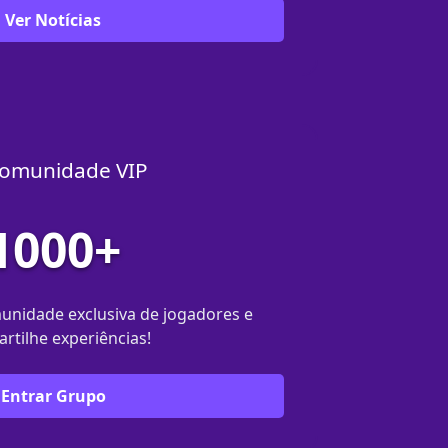
Ver Notícias
Comunidade VIP
1000+
unidade exclusiva de jogadores e
rtilhe experiências!
Entrar Grupo