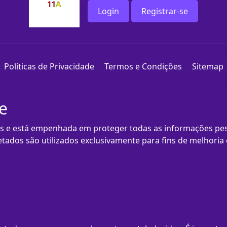
Login
Registrar-se
Políticas de Privacidade
Termos e Condições
Sitemap
de
ios e está empenhada em proteger todas as informações pe
tados são utilizados exclusivamente para fins de melhoria