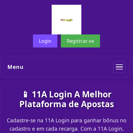
Login
Registrar-se
Menu
📱 11A Login A Melhor
Plataforma de Apostas
Cadastre-se na 11A Login para ganhar bônus no
cadastro e em cada recarga. Com a 11A Login,