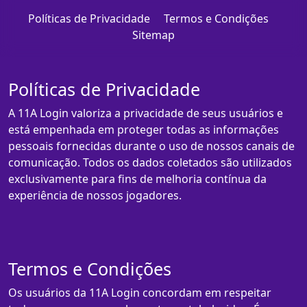
Políticas de Privacidade
Termos e Condições
Sitemap
Políticas de Privacidade
A 11A Login valoriza a privacidade de seus usuários e
está empenhada em proteger todas as informações
pessoais fornecidas durante o uso de nossos canais de
comunicação. Todos os dados coletados são utilizados
exclusivamente para fins de melhoria contínua da
experiência de nossos jogadores.
Termos e Condições
Os usuários da 11A Login concordam em respeitar