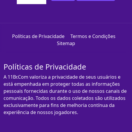
Políticas de Privacidade
Termos e Condições
Sitemap
Políticas de Privacidade
A 11Br.Com valoriza a privacidade de seus usuários e
está empenhada em proteger todas as informações
pessoais fornecidas durante o uso de nossos canais de
comunicação. Todos os dados coletados são utilizados
exclusivamente para fins de melhoria contínua da
experiência de nossos jogadores.