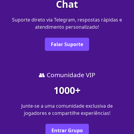
Chat
Suporte direto via Telegram, respostas rápidas e
atendimento personalizado!
Falar Suporte
👥 Comunidade VIP
1000+
Junte-se a uma comunidade exclusiva de
jogadores e compartilhe experiências!
Entrar Grupo