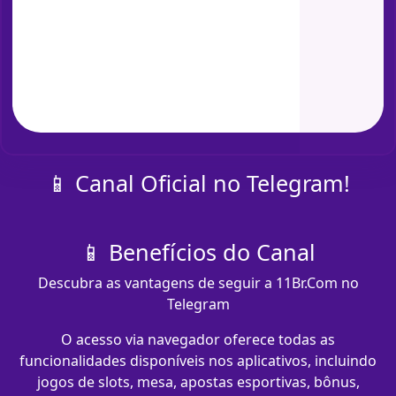
📱 Canal Oficial no Telegram!
📱 Benefícios do Canal
Descubra as vantagens de seguir a 11Br.Com no
Telegram
O acesso via navegador oferece todas as
funcionalidades disponíveis nos aplicativos, incluindo
jogos de slots, mesa, apostas esportivas, bônus,