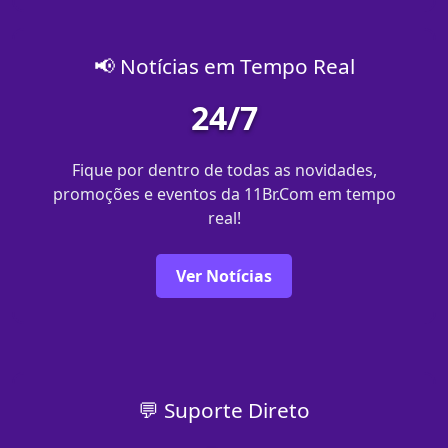
📢 Notícias em Tempo Real
24/7
Fique por dentro de todas as novidades,
promoções e eventos da 11Br.Com em tempo
real!
Ver Notícias
💬 Suporte Direto