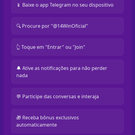
📱 Baixe o app Telegram no seu dispositivo
🔍 Procure por "@14WinOficial"
👆 Toque em "Entrar" ou "Join"
🔔 Ative as notificações para não perder
nada
💬 Participe das conversas e interaja
🎁 Receba bônus exclusivos
automaticamente