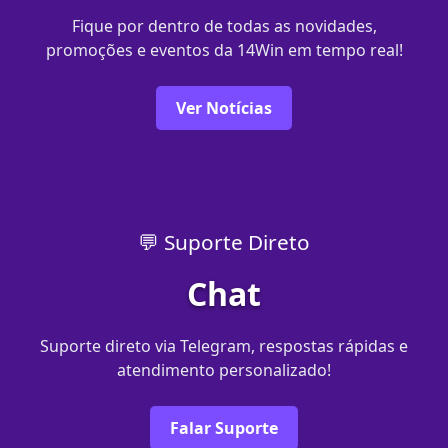
Fique por dentro de todas as novidades,
promoções e eventos da 14Win em tempo real!
Ver Notícias
💬 Suporte Direto
Chat
Suporte direto via Telegram, respostas rápidas e
atendimento personalizado!
Falar Suporte