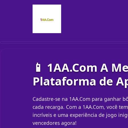
📱 1AA.Com A Me
Plataforma de A
Cadastre-se na 1AA.Com para ganhar b
cada recarga. Com a 1AA.Com, você te
incríveis e uma experiência de jogo inig
vencedores agora!