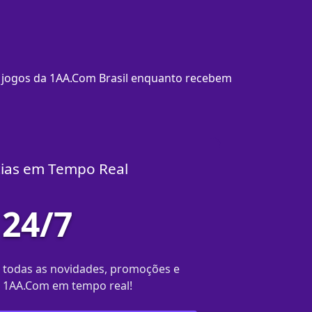
 jogos da 1AA.Com Brasil enquanto recebem
cias em Tempo Real
24/7
e todas as novidades, promoções e
 1AA.Com em tempo real!