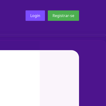
Login
Registrar-se