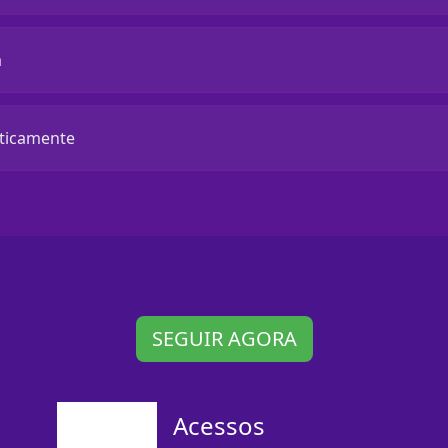
a
aticamente
SEGUIR AGORA
Acessos