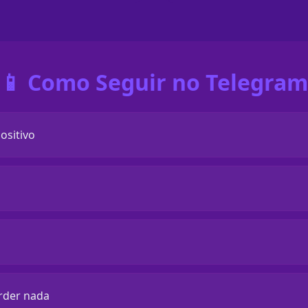
📱 Como Seguir no Telegram
ositivo
erder nada