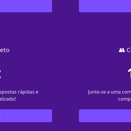
reto
👥 
t
espostas rápidas e
Junte-se a uma com
lizado!
compa
e