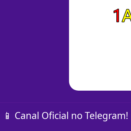
📱 Canal Oficial no Telegram!