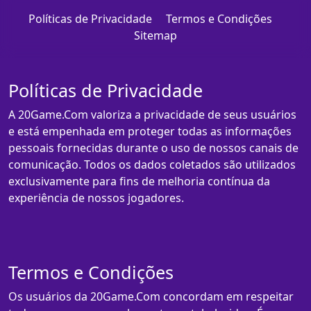
Políticas de Privacidade
Termos e Condições
Sitemap
Políticas de Privacidade
A 20Game.Com valoriza a privacidade de seus usuários
e está empenhada em proteger todas as informações
pessoais fornecidas durante o uso de nossos canais de
comunicação. Todos os dados coletados são utilizados
exclusivamente para fins de melhoria contínua da
experiência de nossos jogadores.
Termos e Condições
Os usuários da 20Game.Com concordam em respeitar