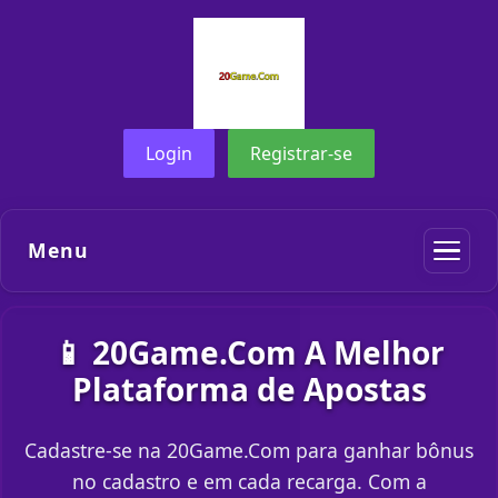
Login
Registrar-se
Menu
📱 20Game.Com A Melhor
Plataforma de Apostas
Cadastre-se na 20Game.Com para ganhar bônus
no cadastro e em cada recarga. Com a