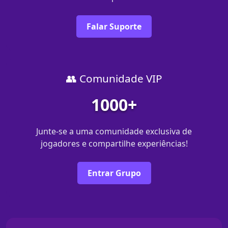
Falar Suporte
👥 Comunidade VIP
1000+
Junte-se a uma comunidade exclusiva de
jogadores e compartilhe experiências!
Entrar Grupo