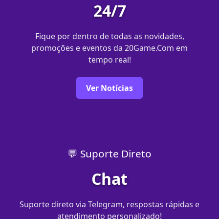
24/7
Fique por dentro de todas as novidades,
promoções e eventos da 20Game.Com em
tempo real!
Ver Notícias
💬 Suporte Direto
Chat
Suporte direto via Telegram, respostas rápidas e
atendimento personalizado!