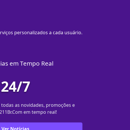
rviços personalizados a cada usuário.
cias em Tempo Real
24/7
e todas as novidades, promoções e
 211Br.Com em tempo real!
Ver Notícias