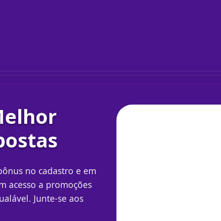
Melhor
postas
bônus no cadastro e em
em acesso a promoções
ualável. Junte-se aos