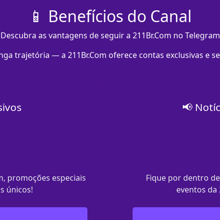
📱 Benefícios do Canal
Descubra as vantagens de seguir a 211Br.Com no Telegram
nga trajetória — a 211Br.Com oferece contas exclusivas e se
sivos
📢 Notí
m, promoções especiais
Fique por dentro d
s únicos!
eventos da