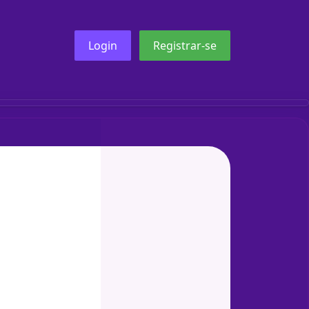
Login
Registrar-se