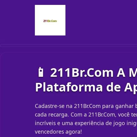
📱 211Br.Com A 
Plataforma de A
Cadastre-se na 211Br.Com para ganhar 
cada recarga. Com a 211Br.Com, você t
incríveis e uma experiência de jogo inig
vencedores agora!