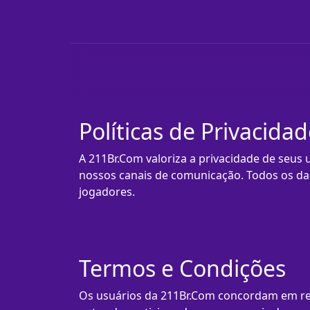
Políticas de Privacida
A 211Br.Com valoriza a privacidade de seus
nossos canais de comunicação. Todos os dad
jogadores.
Termos e Condições
Os usuários da 211Br.Com concordam em res