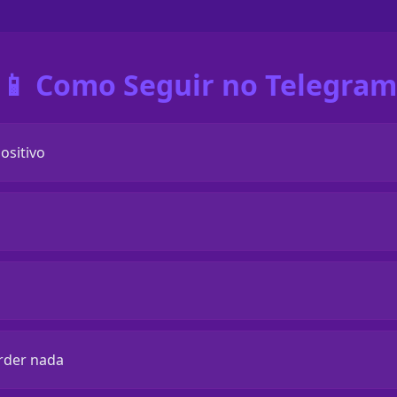
📱 Como Seguir no Telegram
ositivo
erder nada