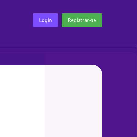
Login
Registrar-se