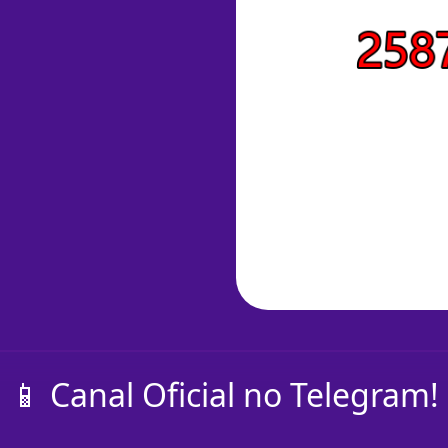
📱 Canal Oficial no Telegram!