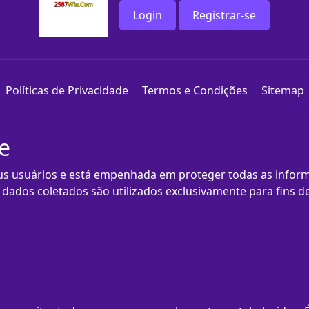
Login
Registrar-se
Políticas de Privacidade
Termos e Condições
Sitemap
de
eus usuários e está empenhada em proteger todas as infor
dados coletados são utilizados exclusivamente para fins d