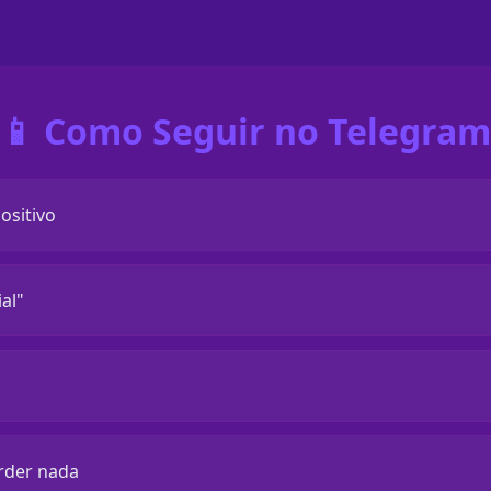
📱 Como Seguir no Telegram
ositivo
al"
erder nada