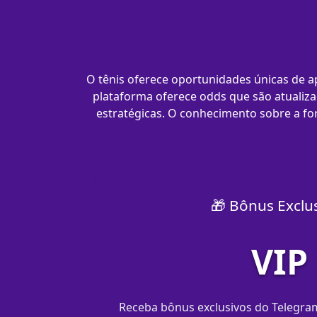
O tênis oferece oportunidades únicas de a
plataforma oferece odds que são atualiz
estratégicas. O conhecimento sobre a fo
🎁 Bônus Exclu
VIP
Receba bônus exclusivos do Telegra