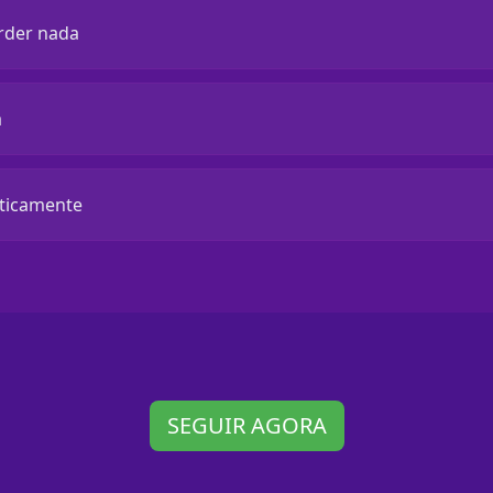
erder nada
a
aticamente
SEGUIR AGORA