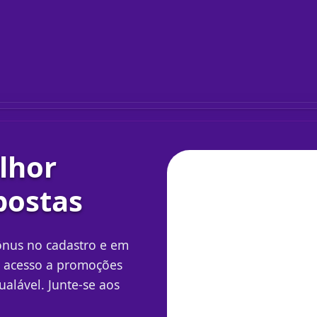
lhor
postas
ônus no cadastro e em
m acesso a promoções
ualável. Junte-se aos