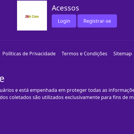
Acessos
Login
Registrar-se
Políticas de Privacidade
Termos e Condições
Sitemap
de
usuários e está empenhada em proteger todas as informaçõe
os coletados são utilizados exclusivamente para fins de m