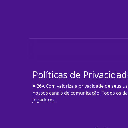
Políticas de Privacida
A 26A Com valoriza a privacidade de seus 
nossos canais de comunicação. Todos os dad
jogadores.