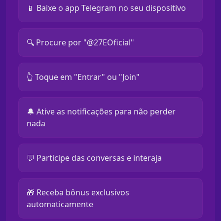
📱 Baixe o app Telegram no seu dispositivo
🔍 Procure por "@27EOficial"
👆 Toque em "Entrar" ou "Join"
🔔 Ative as notificações para não perder
nada
💬 Participe das conversas e interaja
🎁 Receba bônus exclusivos
automaticamente