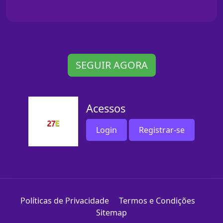
SEGUIR AGORA
Acessos
Login
Registrar-se
Políticas de Privacidade
Termos e Condições
Sitemap