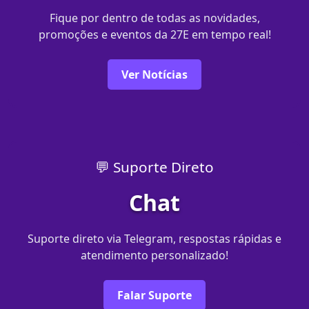
Fique por dentro de todas as novidades,
promoções e eventos da 27E em tempo real!
Ver Notícias
💬 Suporte Direto
Chat
Suporte direto via Telegram, respostas rápidas e
atendimento personalizado!
Falar Suporte