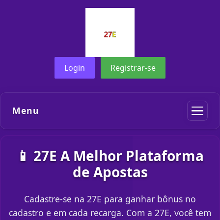
Login
Registrar-se
Menu
📱 27E A Melhor Plataforma
de Apostas
Cadastre-se na 27E para ganhar bônus no
cadastro e em cada recarga. Com a 27E, você tem