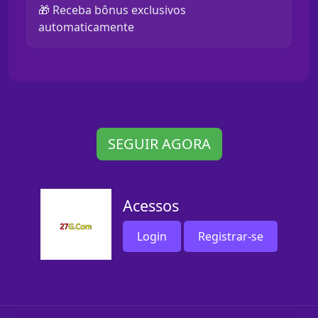
🎁 Receba bônus exclusivos
automaticamente
SEGUIR AGORA
Acessos
Login
Registrar-se