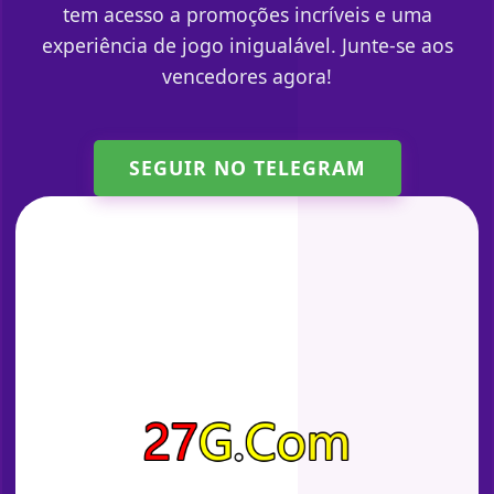
tem acesso a promoções incríveis e uma
experiência de jogo inigualável. Junte-se aos
vencedores agora!
SEGUIR NO TELEGRAM