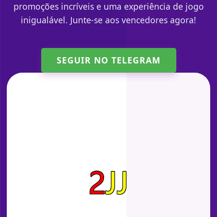
promoções incríveis e uma experiência de jogo
inigualável. Junte-se aos vencedores agora!
SEGUIR NO TELEGRAM