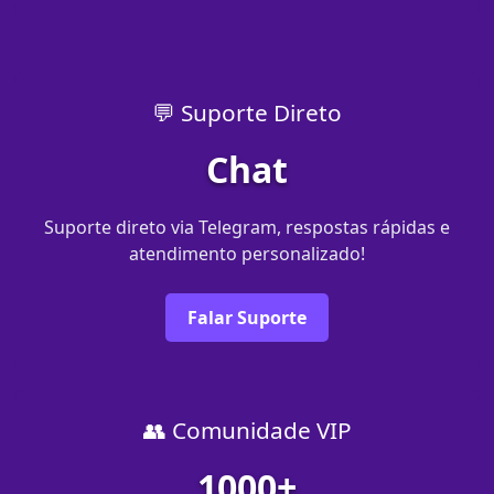
💬 Suporte Direto
Chat
Suporte direto via Telegram, respostas rápidas e
atendimento personalizado!
Falar Suporte
👥 Comunidade VIP
1000+