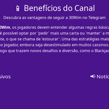
📱 Benefícios do Canal
Descubra as vantagens de seguir a 30Wim no Telegram
0Wim
, os jogadores devem entender algumas regras básica
, é possível optar por 'pedir' mais uma carta ou 'manter' a 
te, o que se chama de 'estourar'. Uma das estratégias mai
o jogador, embora seja desestimulado em muitos cassinos.
jogo que trazem novos desafios e diversão, como o Blackjac
sivos
📢 Notí