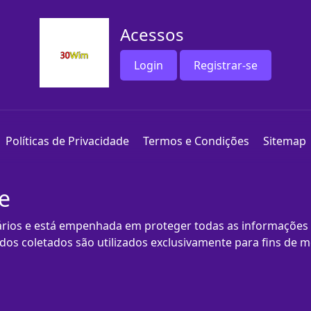
Acessos
Login
Registrar-se
Políticas de Privacidade
Termos e Condições
Sitemap
de
uários e está empenhada em proteger todas as informações 
os coletados são utilizados exclusivamente para fins de m