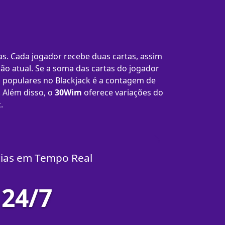
s. Cada jogador recebe duas cartas, assim
mão atual. Se a soma das cartas do jogador
s populares no Blackjack é a contagem de
 Além disso, o
30Wim
oferece variações do
.
cias em Tempo Real
24/7