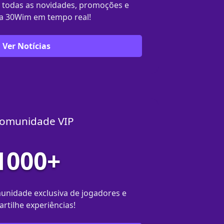
e todas as novidades, promoções e
a 30Wim em tempo real!
Ver Notícias
Comunidade VIP
1000+
unidade exclusiva de jogadores e
rtilhe experiências!