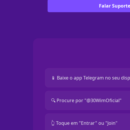
Falar Suport
📱 Baixe o app Telegram no seu disp
🔍 Procure por "@30WimOficial"
👆 Toque em "Entrar" ou "Join"