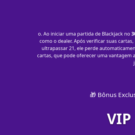
o. Ao iniciar uma partida de Blackjack no
3
como o dealer. Após verificar suas cartas
ultrapassar 21, ele perde automaticamen
cartas, que pode oferecer uma vantagem a
🎁 Bônus Exclu
VIP