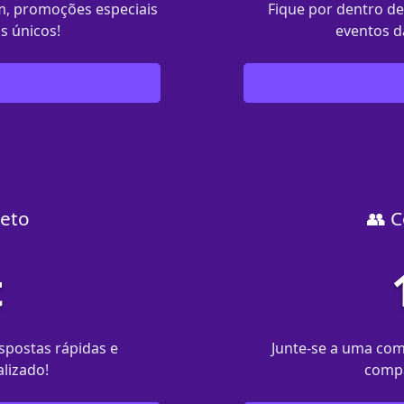
m, promoções especiais
Fique por dentro d
s únicos!
eventos d
reto
👥 
t
espostas rápidas e
Junte-se a uma com
lizado!
compa