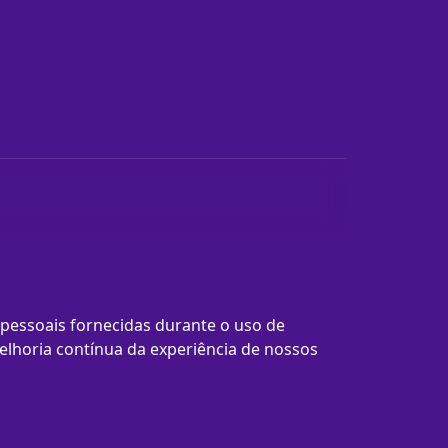
pessoais fornecidas durante o uso de
elhoria contínua da experiência de nossos