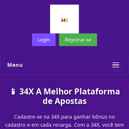
Login
Registrar-se
Menu
📱 34X A Melhor Plataforma
de Apostas
Cadastre-se na 34X para ganhar bônus no
cadastro e em cada recarga. Com a 34X, você tem