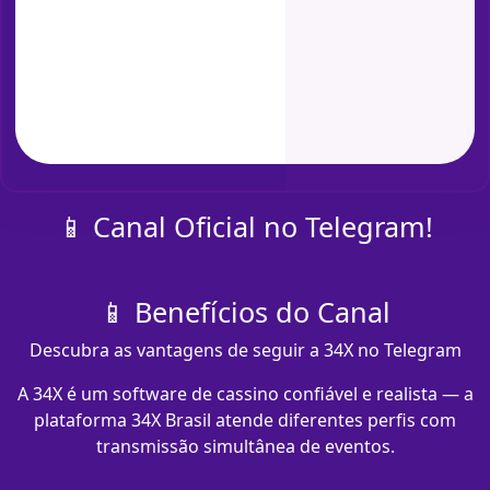
📱 Canal Oficial no Telegram!
📱 Benefícios do Canal
Descubra as vantagens de seguir a 34X no Telegram
A 34X é um software de cassino confiável e realista — a
plataforma 34X Brasil atende diferentes perfis com
transmissão simultânea de eventos.