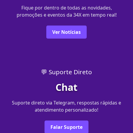
Fique por dentro de todas as novidades,
promoções e eventos da 34X em tempo real!
Ver Notícias
💬 Suporte Direto
Chat
Suporte direto via Telegram, respostas rápidas e
atendimento personalizado!
Falar Suporte