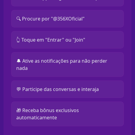
🔍 Procure por "@356XOficial"
👆 Toque em "Entrar" ou "Join"
🔔 Ative as notificações para não perder
nada
💬 Participe das conversas e interaja
🎁 Receba bônus exclusivos
automaticamente