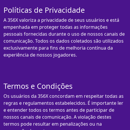
Políticas de Privacidade
A 356X valoriza a privacidade de seus usuários e está
empenhada em proteger todas as informações
pessoais fornecidas durante o uso de nossos canais de
comunicação. Todos os dados coletados são utilizados
exclusivamente para fins de melhoria contínua da
experiência de nossos jogadores.
Termos e Condições
Os usuários da 356X concordam em respeitar todas as
regras e regulamentos estabelecidos. É importante ler
e entender todos os termos antes de participar de
nossos canais de comunicação. A violação destes
termos pode resultar em penalizações ou na