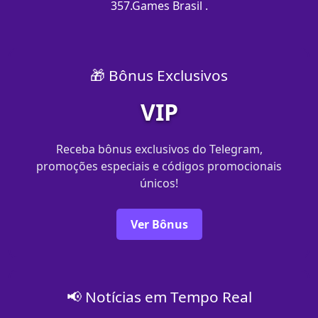
357.Games Brasil .
🎁 Bônus Exclusivos
VIP
Receba bônus exclusivos do Telegram,
promoções especiais e códigos promocionais
únicos!
Ver Bônus
📢 Notícias em Tempo Real