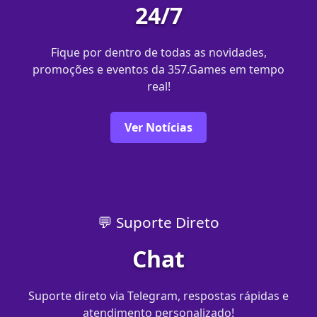
24/7
Fique por dentro de todas as novidades,
promoções e eventos da 357.Games em tempo
real!
Ver Notícias
💬 Suporte Direto
Chat
Suporte direto via Telegram, respostas rápidas e
atendimento personalizado!