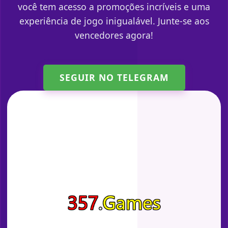
você tem acesso a promoções incríveis e uma
experiência de jogo inigualável. Junte-se aos
vencedores agora!
SEGUIR NO TELEGRAM