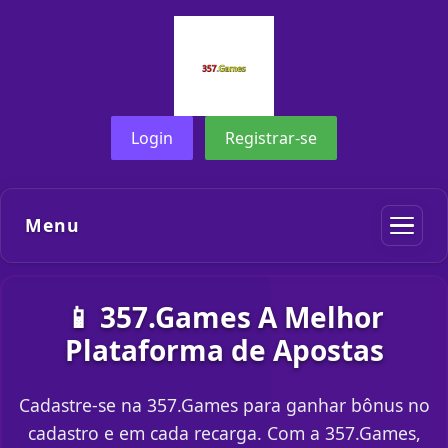
Login
Registrar-se
Menu
📱 357.Games A Melhor
Plataforma de Apostas
Cadastre-se na 357.Games para ganhar bônus no
cadastro e em cada recarga. Com a 357.Games,