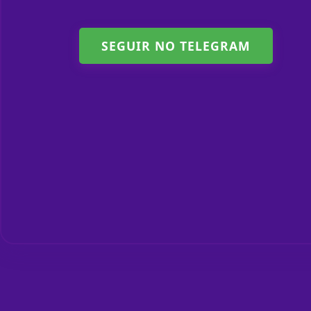
SEGUIR NO TELEGRAM