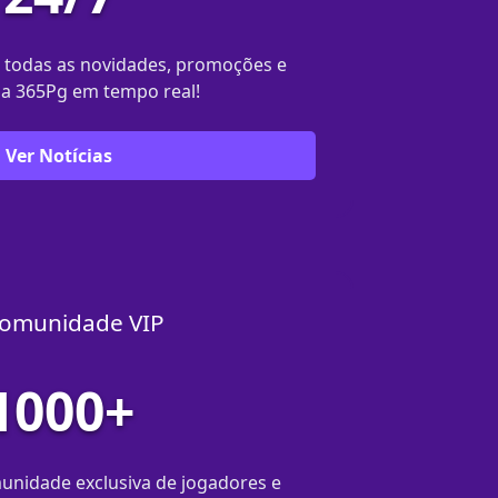
e todas as novidades, promoções e
a 365Pg em tempo real!
Ver Notícias
Comunidade VIP
1000+
unidade exclusiva de jogadores e