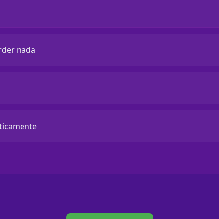
erder nada
a
aticamente