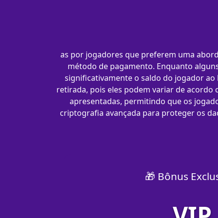
as por jogadores que preferem uma aborda
método de pagamento. Enquanto alguns 
significativamente o saldo do jogador ao
retirada, pois eles podem variar de acord
apresentadas, permitindo que os jogado
criptografia avançada para proteger os da
🎁 Bônus Exclu
VIP