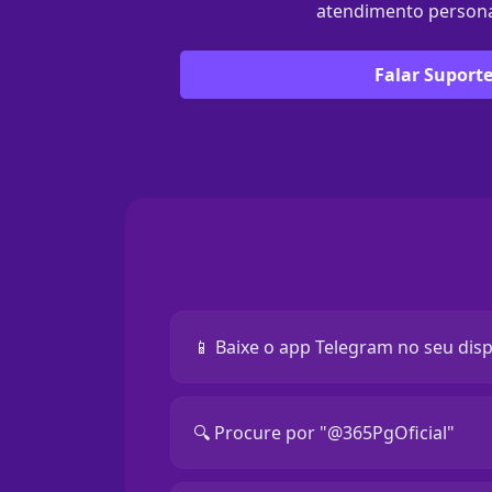
atendimento persona
Falar Suport
📱 Baixe o app Telegram no seu disp
🔍 Procure por "@365PgOficial"