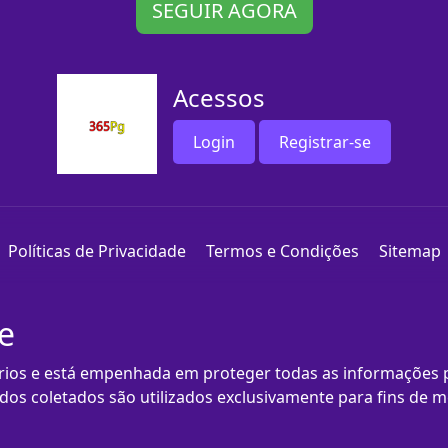
SEGUIR AGORA
Acessos
Login
Registrar-se
Políticas de Privacidade
Termos e Condições
Sitemap
de
ários e está empenhada em proteger todas as informações 
os coletados são utilizados exclusivamente para fins de m