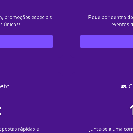
m, promoções especiais
Fique por dentro d
s únicos!
eventos d
reto
👥 
t
espostas rápidas e
Junte-se a uma com