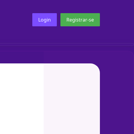
Login
Registrar-se