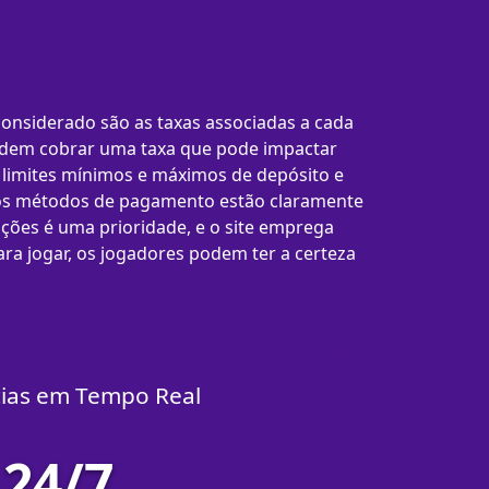
onsiderado são as taxas associadas a cada
odem cobrar uma taxa que pode impactar
s limites mínimos e máximos de depósito e
 os métodos de pagamento estão claramente
ções é uma prioridade, e o site emprega
ra jogar, os jogadores podem ter a certeza
cias em Tempo Real
24/7