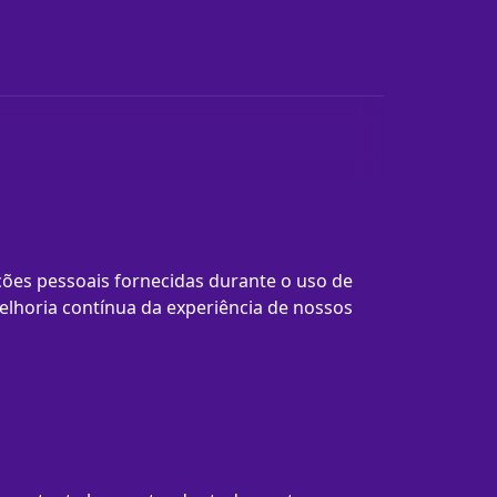
ões pessoais fornecidas durante o uso de
elhoria contínua da experiência de nossos