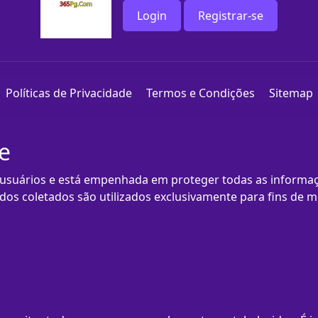
Login
Registrar-se
Políticas de Privacidade
Termos e Condições
Sitemap
de
s usuários e está empenhada em proteger todas as informaç
os coletados são utilizados exclusivamente para fins de m