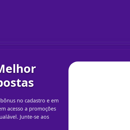
Melhor
postas
 bônus no cadastro e em
tem acesso a promoções
ualável. Junte-se aos