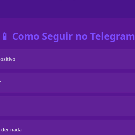
📱 Como Seguir no Telegram
ositivo
"
erder nada