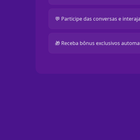
💬 Participe das conversas e interaj
🎁 Receba bônus exclusivos autom