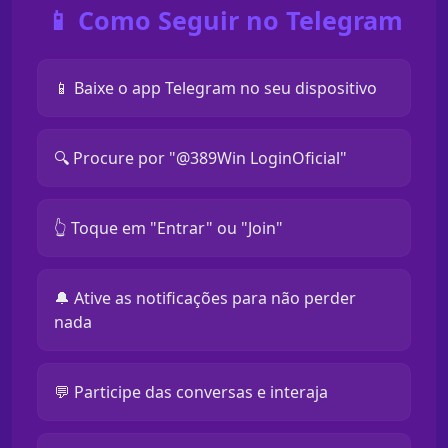
📱 Como Seguir no Telegram
📱 Baixe o app Telegram no seu dispositivo
🔍 Procure por "@389Win LoginOficial"
👆 Toque em "Entrar" ou "Join"
🔔 Ative as notificações para não perder
nada
💬 Participe das conversas e interaja