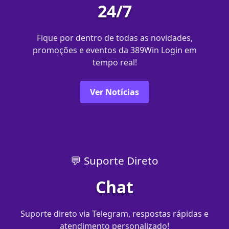
24/7
Fique por dentro de todas as novidades,
promoções e eventos da 389Win Login em
tempo real!
Ver Notícias
💬 Suporte Direto
Chat
Suporte direto via Telegram, respostas rápidas e
atendimento personalizado!