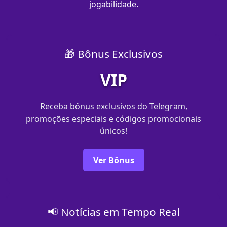
jogabilidade.
🎁 Bônus Exclusivos
VIP
Receba bônus exclusivos do Telegram,
promoções especiais e códigos promocionais
únicos!
Ver Bônus
📢 Notícias em Tempo Real