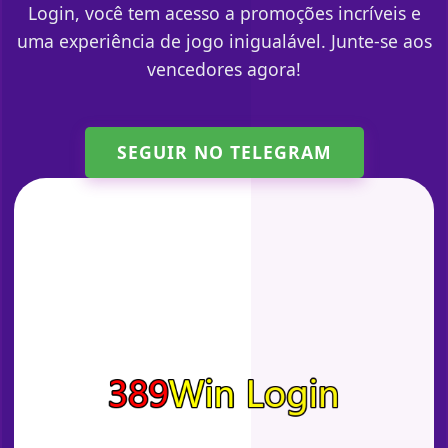
Login, você tem acesso a promoções incríveis e
uma experiência de jogo inigualável. Junte-se aos
vencedores agora!
SEGUIR NO TELEGRAM