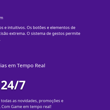
am
s e intuitivos. Os botões e elementos de
cisão extrema. O sistema de gestos permite
.
cias em Tempo Real
24/7
e todas as novidades, promoções e
L Com Game em tempo real!