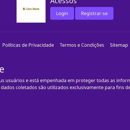
Acessos
Login
Registrar-se
Políticas de Privacidade
Termos e Condições
Sitemap
de
eus usuários e está empenhada em proteger todas as infor
dados coletados são utilizados exclusivamente para fins d