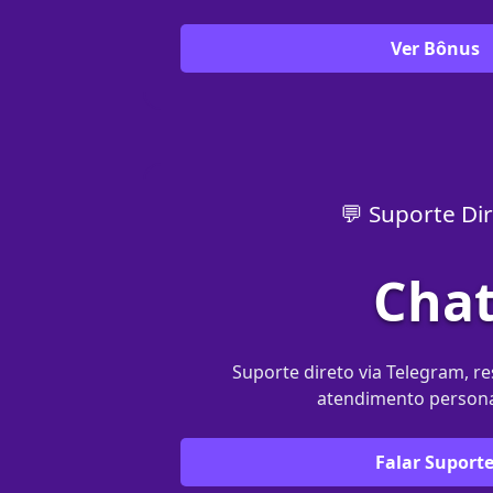
Ver Bônus
💬 Suporte Di
Cha
Suporte direto via Telegram, r
atendimento persona
Falar Suport