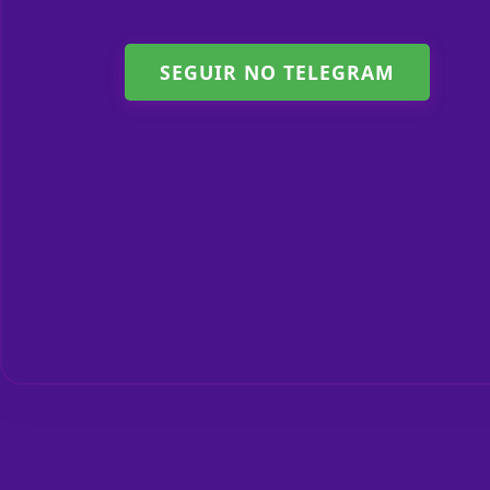
SEGUIR NO TELEGRAM