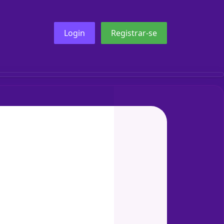
Login
Registrar-se