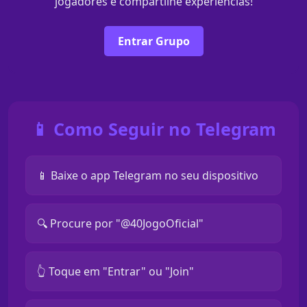
jogadores e compartilhe experiências!
Entrar Grupo
📱 Como Seguir no Telegram
📱 Baixe o app Telegram no seu dispositivo
🔍 Procure por "@40JogoOficial"
👆 Toque em "Entrar" ou "Join"