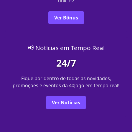
únicos!
Ver Bônus
📢 Notícias em Tempo Real
24/7
Fique por dentro de todas as novidades,
promoções e eventos da 40Jogo em tempo real!
Ver Notícias