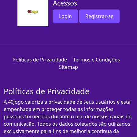
Acessos
Login
Registrar-se
Políticas de Privacidade
Termos e Condições
Sitemap
Políticas de Privacidade
A 40Jogo valoriza a privacidade de seus usuários e está
empenhada em proteger todas as informações
pessoais fornecidas durante o uso de nossos canais de
comunicação. Todos os dados coletados são utilizados
exclusivamente para fins de melhoria contínua da