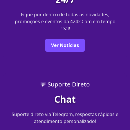
Fique por dentro de todas as novidades,
promoções e eventos da 4242.Com em tempo
real!
Ver Notícias
💬 Suporte Direto
Chat
Suporte direto via Telegram, respostas rápidas e
atendimento personalizado!