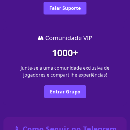
Falar Suporte
👥 Comunidade VIP
1000+
Junte-se a uma comunidade exclusiva de
jogadores e compartilhe experiências!
Entrar Grupo
📱 Como Seguir no Telegram