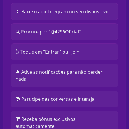
📱 Baixe o app Telegram no seu dispositivo
🔍 Procure por "@4296Oficial"
👆 Toque em "Entrar" ou "Join"
🔔 Ative as notificações para não perder
nada
💬 Participe das conversas e interaja
🎁 Receba bônus exclusivos
automaticamente