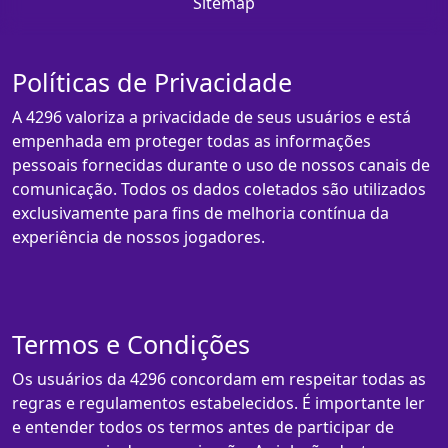
Sitemap
Políticas de Privacidade
A 4296 valoriza a privacidade de seus usuários e está
empenhada em proteger todas as informações
pessoais fornecidas durante o uso de nossos canais de
comunicação. Todos os dados coletados são utilizados
exclusivamente para fins de melhoria contínua da
experiência de nossos jogadores.
Termos e Condições
Os usuários da 4296 concordam em respeitar todas as
regras e regulamentos estabelecidos. É importante ler
e entender todos os termos antes de participar de