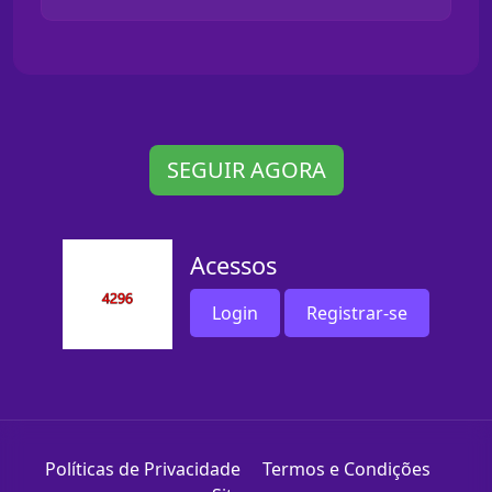
SEGUIR AGORA
Acessos
Login
Registrar-se
Políticas de Privacidade
Termos e Condições