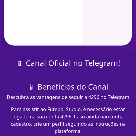
📱 Canal Oficial no Telegram!
📱 Benefícios do Canal
Descubra as vantagens de seguir a 4296 no Telegram
Para assistir ao Futebol Studio, é necessário estar
logado na sua conta 4296. Caso ainda não tenha
cadastro, crie um perfil seguindo as instruções na
plataforma.