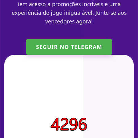
tem acesso a promoções incríveis e uma
experiência de jogo inigualável. Junte-se aos
vencedores agora!
SEGUIR NO TELEGRAM