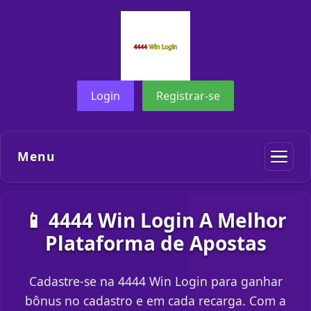
Login
Registrar-se
Menu
📱 4444 Win Login A Melhor
Plataforma de Apostas
Cadastre-se na 4444 Win Login para ganhar
bônus no cadastro e em cada recarga. Com a