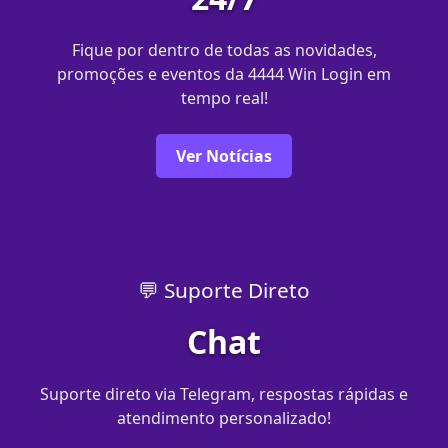
Fique por dentro de todas as novidades,
promoções e eventos da 4444 Win Login em
tempo real!
Ver Notícias
💬 Suporte Direto
Chat
Suporte direto via Telegram, respostas rápidas e
atendimento personalizado!