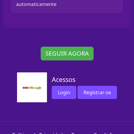
automaticamente
SEGUIR AGORA
Acessos
Login
Registrar-se