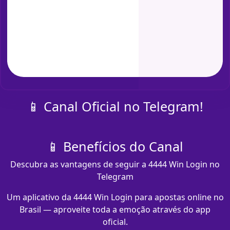
📱 Canal Oficial no Telegram!
📱 Benefícios do Canal
Descubra as vantagens de seguir a 4444 Win Login no
Telegram
Um aplicativo da 4444 Win Login para apostas online no
Brasil — aproveite toda a emoção através do app
oficial.