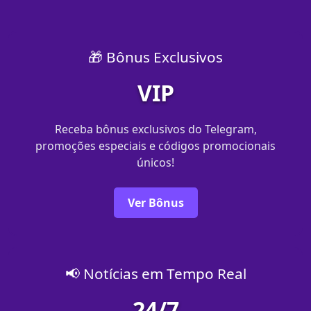
🎁 Bônus Exclusivos
VIP
Receba bônus exclusivos do Telegram,
promoções especiais e códigos promocionais
únicos!
Ver Bônus
📢 Notícias em Tempo Real
24/7