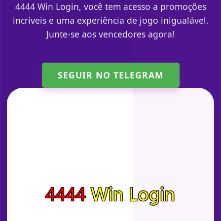
4444 Win Login, você tem acesso a promoções
incríveis e uma experiência de jogo inigualável.
Junte-se aos vencedores agora!
SEGUIR NO TELEGRAM