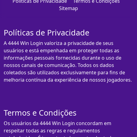
Políticas de Privacidade
Termos e Condições
Sitemap
Políticas de Privacidade
A 4444 Win Login valoriza a privacidade de seus
usuários e está empenhada em proteger todas as
informações pessoais fornecidas durante o uso de
nossos canais de comunicação. Todos os dados
coletados são utilizados exclusivamente para fins de
melhoria contínua da experiência de nossos jogadores.
Termos e Condições
Os usuários da 4444 Win Login concordam em
respeitar todas as regras e regulamentos