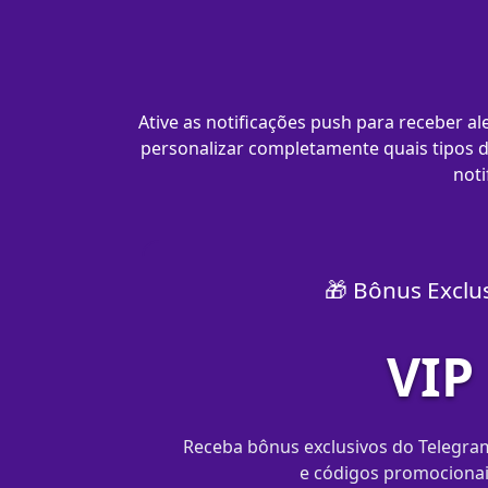
Ative as notificações push para receber a
personalizar completamente quais tipos d
noti
🎁 Bônus Exclu
VIP
Receba bônus exclusivos do Telegra
e códigos promocionai