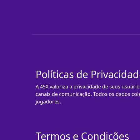
Políticas de Privacida
A 45X valoriza a privacidade de seus usuár
canais de comunicação. Todos os dados cole
jogadores.
Termos e Condições