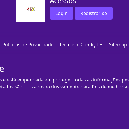
Acessos
Login
Registrar-se
Políticas de Privacidade
Termos e Condições
Sitemap
de
ios e está empenhada em proteger todas as informações pe
tados são utilizados exclusivamente para fins de melhoria