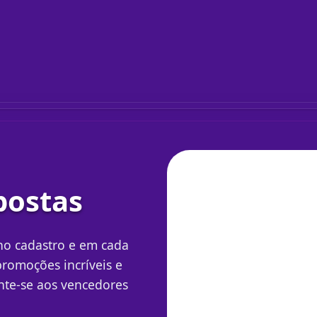
postas
no cadastro e em cada
promoções incríveis e
unte-se aos vencedores