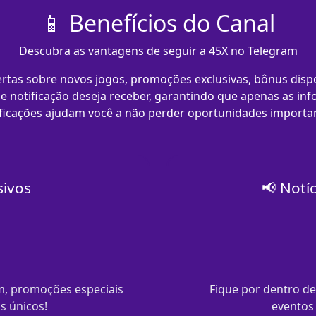
📱 Benefícios do Canal
Descubra as vantagens de seguir a 45X no Telegram
lertas sobre novos jogos, promoções exclusivas, bônus disp
e notificação deseja receber, garantindo que apenas as in
ficações ajudam você a não perder oportunidades importa
sivos
📢 Notí
m, promoções especiais
Fique por dentro d
s únicos!
eventos