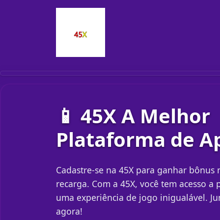
📱 45X A Melhor
Plataforma de A
Cadastre-se na 45X para ganhar bônus 
recarga. Com a 45X, você tem acesso a 
uma experiência de jogo inigualável. J
agora!