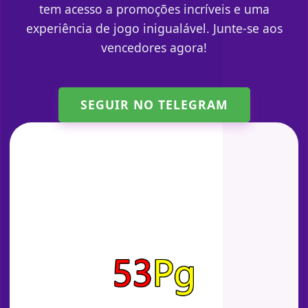
tem acesso a promoções incríveis e uma
experiência de jogo inigualável. Junte-se aos
vencedores agora!
SEGUIR NO TELEGRAM