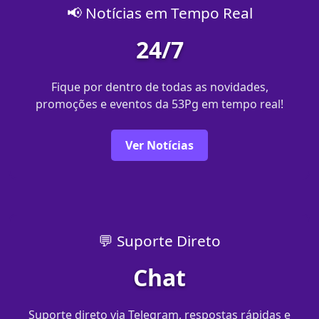
📢 Notícias em Tempo Real
24/7
Fique por dentro de todas as novidades,
promoções e eventos da 53Pg em tempo real!
Ver Notícias
💬 Suporte Direto
Chat
Suporte direto via Telegram, respostas rápidas e