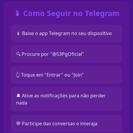
📱 Como Seguir no Telegram
📱 Baixe o app Telegram no seu dispositivo
🔍 Procure por "@53PgOficial"
👆 Toque em "Entrar" ou "Join"
🔔 Ative as notificações para não perder
nada
💬 Participe das conversas e interaja