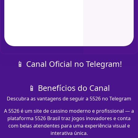
📱 Canal Oficial no Telegram!
📱 Benefícios do Canal
Descubra as vantagens de seguir a 5526 no Telegram
A 5526 é um site de cassino moderno e profissional — a
plataforma 5526 Brasil traz jogos inovadores e conta
com belas atendentes para uma experiência visual e
interativa única.