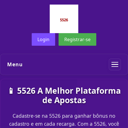
Login
Registrar-se
Menu
📱 5526 A Melhor Plataforma
de Apostas
Cadastre-se na 5526 para ganhar bônus no
cadastro e em cada recarga. Com a 5526, você