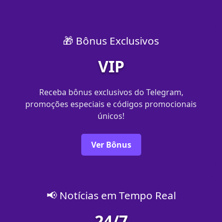
🎁 Bônus Exclusivos
VIP
Receba bônus exclusivos do Telegram,
promoções especiais e códigos promocionais
únicos!
Ver Bônus
📢 Notícias em Tempo Real
24/7