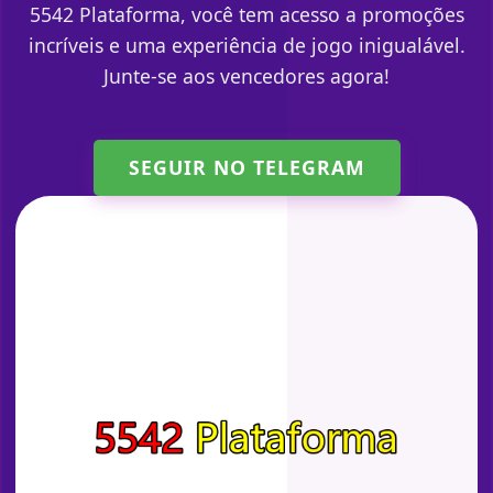
5542 Plataforma, você tem acesso a promoções
incríveis e uma experiência de jogo inigualável.
Junte-se aos vencedores agora!
SEGUIR NO TELEGRAM