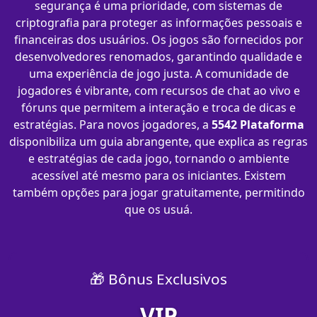
segurança é uma prioridade, com sistemas de
criptografia para proteger as informações pessoais e
financeiras dos usuários. Os jogos são fornecidos por
desenvolvedores renomados, garantindo qualidade e
uma experiência de jogo justa. A comunidade de
jogadores é vibrante, com recursos de chat ao vivo e
fóruns que permitem a interação e troca de dicas e
estratégias. Para novos jogadores, a
5542 Plataforma
disponibiliza um guia abrangente, que explica as regras
e estratégias de cada jogo, tornando o ambiente
acessível até mesmo para os iniciantes. Existem
também opções para jogar gratuitamente, permitindo
que os usuá.
🎁 Bônus Exclusivos
VIP