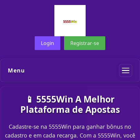
Login
Registrar-se
Menu
📱 5555Win A Melhor
Plataforma de Apostas
Cadastre-se na 5555Win para ganhar bônus no
cadastro e em cada recarga. Com a 5555Win, você