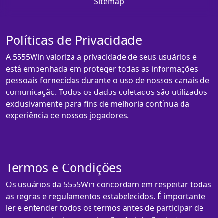
Sitemap
Políticas de Privacidade
A 5555Win valoriza a privacidade de seus usuários e
está empenhada em proteger todas as informações
pessoais fornecidas durante o uso de nossos canais de
comunicação. Todos os dados coletados são utilizados
exclusivamente para fins de melhoria contínua da
experiência de nossos jogadores.
Termos e Condições
Os usuários da 5555Win concordam em respeitar todas
as regras e regulamentos estabelecidos. É importante
ler e entender todos os termos antes de participar de