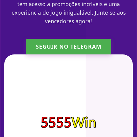
tem acesso a promoções incríveis e uma
experiência de jogo inigualável. Junte-se aos
vencedores agora!
SEGUIR NO TELEGRAM