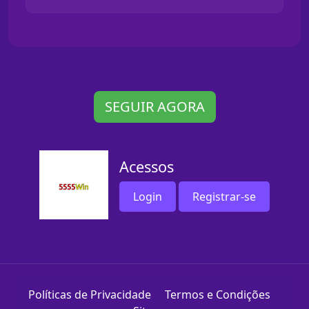
SEGUIR AGORA
Acessos
Login
Registrar-se
Políticas de Privacidade
Termos e Condições