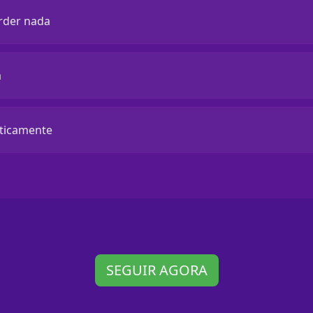
erder nada
a
aticamente
SEGUIR AGORA