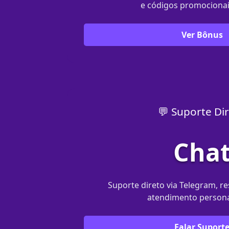
e códigos promocionai
Ver Bônus
💬 Suporte Di
Cha
Suporte direto via Telegram, r
atendimento persona
Falar Suport