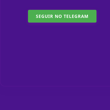
SEGUIR NO TELEGRAM