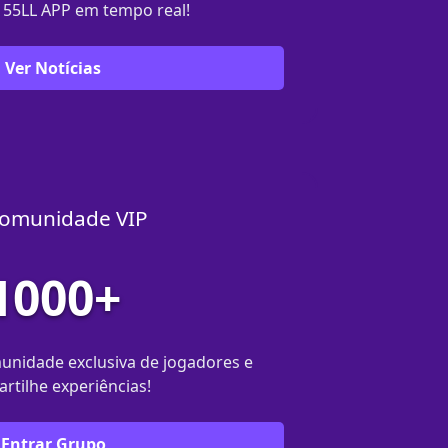
 55LL APP em tempo real!
Ver Notícias
Comunidade VIP
1000+
unidade exclusiva de jogadores e
rtilhe experiências!
Entrar Grupo