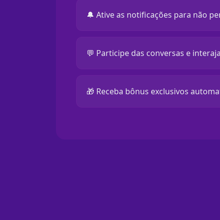
🔔 Ative as notificações para não p
💬 Participe das conversas e interaj
🎁 Receba bônus exclusivos autom