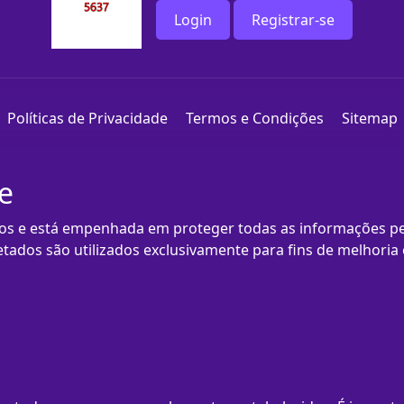
Login
Registrar-se
Políticas de Privacidade
Termos e Condições
Sitemap
de
rios e está empenhada em proteger todas as informações p
tados são utilizados exclusivamente para fins de melhoria