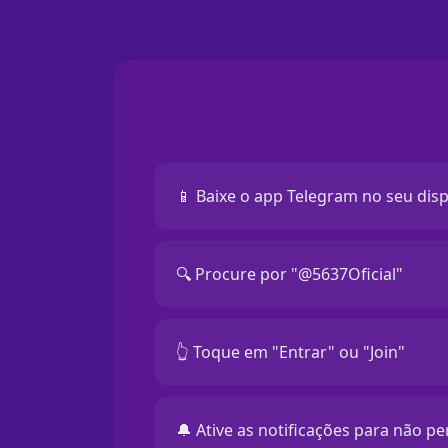
📱 Baixe o app Telegram no seu disp
🔍 Procure por "@5637Oficial"
👆 Toque em "Entrar" ou "Join"
🔔 Ative as notificações para não p