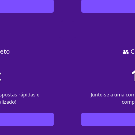
reto
👥 
t
espostas rápidas e
Junte-se a uma com
lizado!
compa
e