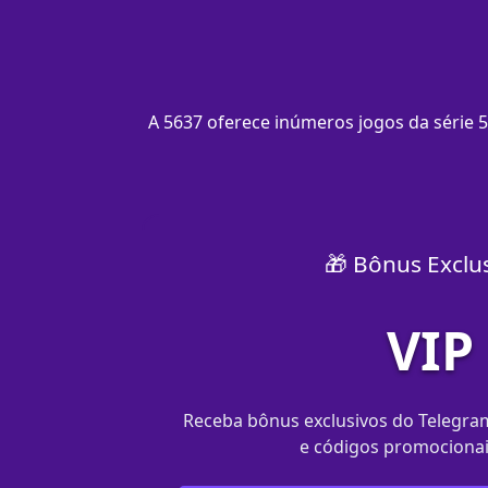
A 5637 oferece inúmeros jogos da série 
🎁 Bônus Exclu
VIP
Receba bônus exclusivos do Telegra
e códigos promocionai