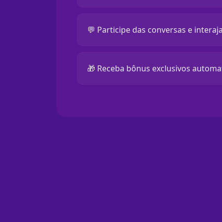
💬 Participe das conversas e interaj
🎁 Receba bônus exclusivos autom