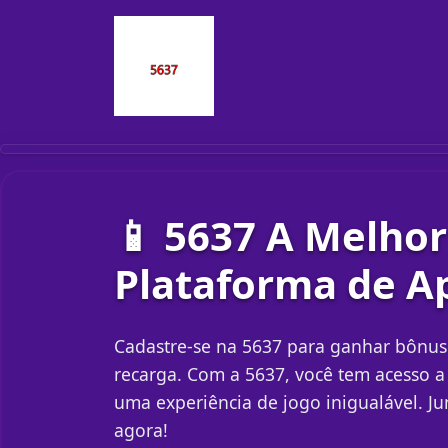
📱 5637 A Melhor
Plataforma de A
Cadastre-se na 5637 para ganhar bônus
recarga. Com a 5637, você tem acesso a
uma experiência de jogo inigualável. J
agora!