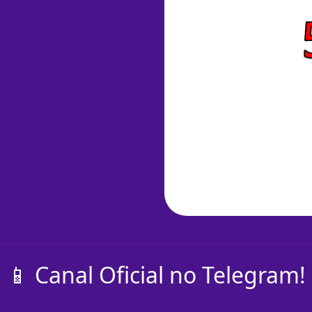
📱 Canal Oficial no Telegram!