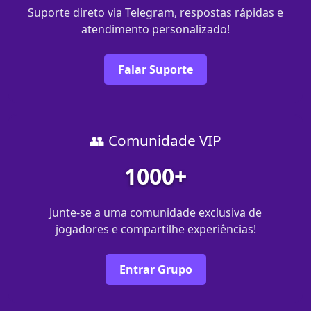
Suporte direto via Telegram, respostas rápidas e
atendimento personalizado!
Falar Suporte
👥 Comunidade VIP
1000+
Junte-se a uma comunidade exclusiva de
jogadores e compartilhe experiências!
Entrar Grupo