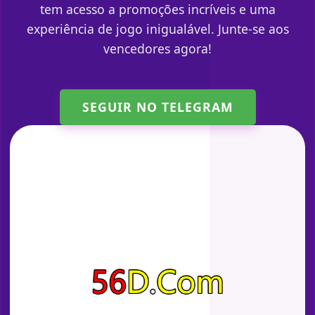
tem acesso a promoções incríveis e uma
experiência de jogo inigualável. Junte-se aos
vencedores agora!
SEGUIR NO TELEGRAM