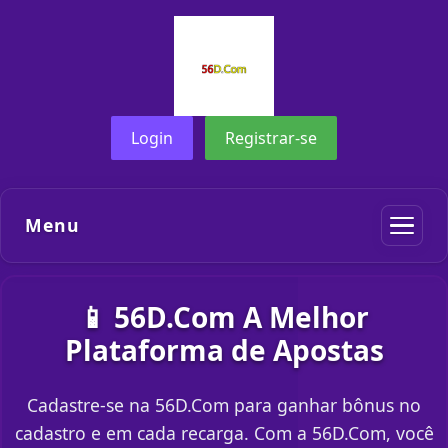
Login
Registrar-se
Menu
📱 56D.Com A Melhor
Plataforma de Apostas
Cadastre-se na 56D.Com para ganhar bônus no
cadastro e em cada recarga. Com a 56D.Com, você