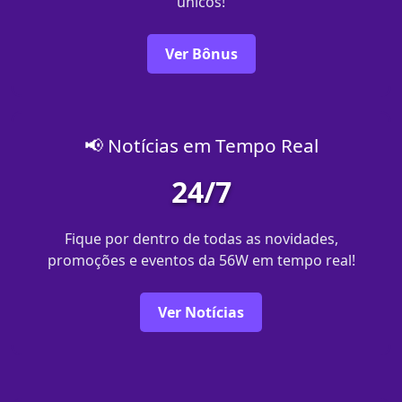
únicos!
Ver Bônus
📢 Notícias em Tempo Real
24/7
Fique por dentro de todas as novidades,
promoções e eventos da 56W em tempo real!
Ver Notícias