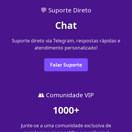
💬 Suporte Direto
Chat
Suporte direto via Telegram, respostas rápidas e
atendimento personalizado!
Falar Suporte
👥 Comunidade VIP
1000+
Junte-se a uma comunidade exclusiva de