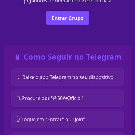
jogadores e compartilhe experiências!
Entrar Grupo
📱 Como Seguir no Telegram
📱 Baixe o app Telegram no seu dispositivo
🔍 Procure por "@56WOficial"
👆 Toque em "Entrar" ou "Join"