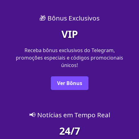
🎁 Bônus Exclusivos
VIP
Receba bônus exclusivos do Telegram,
promoções especiais e códigos promocionais
únicos!
Ver Bônus
📢 Notícias em Tempo Real
24/7