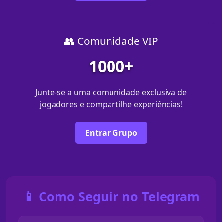
👥 Comunidade VIP
1000+
Junte-se a uma comunidade exclusiva de
jogadores e compartilhe experiências!
Entrar Grupo
📱 Como Seguir no Telegram