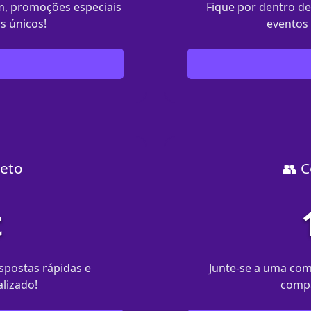
m, promoções especiais
Fique por dentro d
s únicos!
eventos
reto
👥 
t
espostas rápidas e
Junte-se a uma com
lizado!
compa