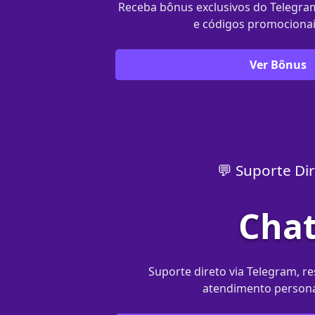
Receba bônus exclusivos do Telegra
e códigos promocionai
Ver Bônus
💬 Suporte Di
Cha
Suporte direto via Telegram, r
atendimento persona