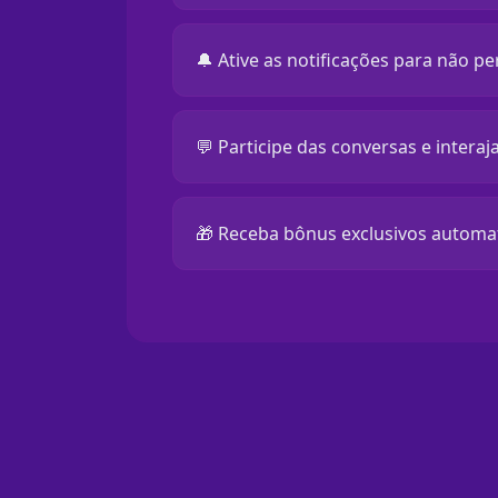
🔔 Ative as notificações para não p
💬 Participe das conversas e interaj
🎁 Receba bônus exclusivos autom