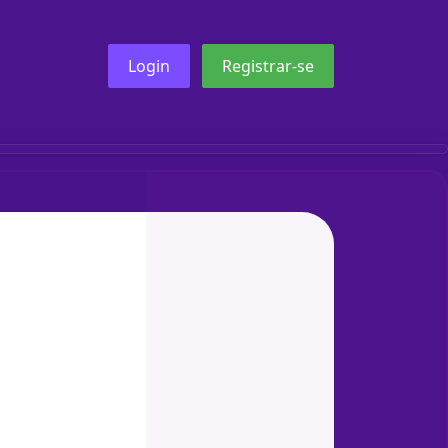
Login
Registrar-se