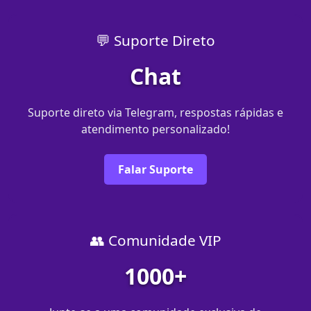
💬 Suporte Direto
Chat
Suporte direto via Telegram, respostas rápidas e
atendimento personalizado!
Falar Suporte
👥 Comunidade VIP
1000+