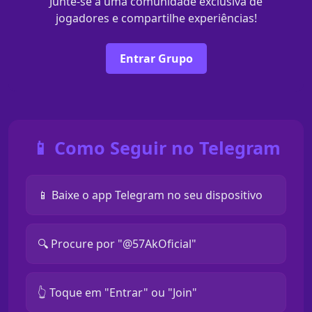
Junte-se a uma comunidade exclusiva de
jogadores e compartilhe experiências!
Entrar Grupo
📱 Como Seguir no Telegram
📱 Baixe o app Telegram no seu dispositivo
🔍 Procure por "@57AkOficial"
👆 Toque em "Entrar" ou "Join"