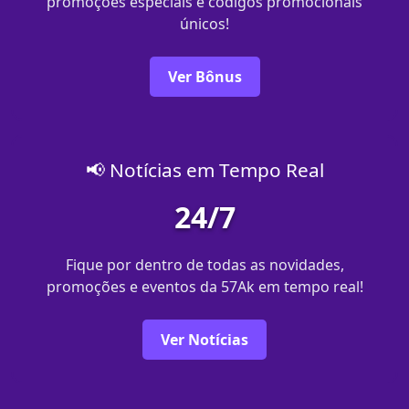
promoções especiais e códigos promocionais
únicos!
Ver Bônus
📢 Notícias em Tempo Real
24/7
Fique por dentro de todas as novidades,
promoções e eventos da 57Ak em tempo real!
Ver Notícias