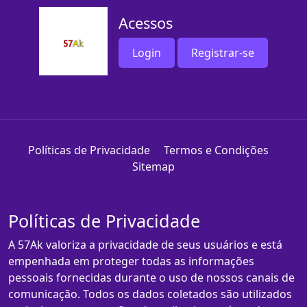
Acessos
Login
Registrar-se
Políticas de Privacidade
Termos e Condições
Sitemap
Políticas de Privacidade
A 57Ak valoriza a privacidade de seus usuários e está
empenhada em proteger todas as informações
pessoais fornecidas durante o uso de nossos canais de
comunicação. Todos os dados coletados são utilizados