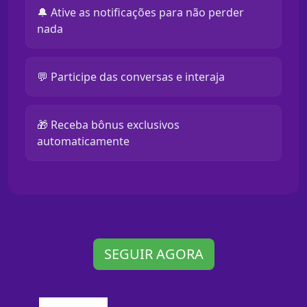
🔔 Ative as notificações para não perder
nada
💬 Participe das conversas e interaja
🎁 Receba bônus exclusivos
automaticamente
SEGUIR AGORA