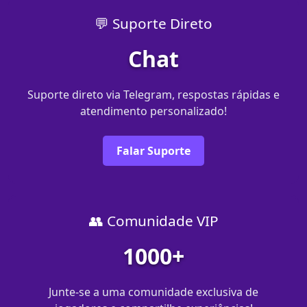
💬 Suporte Direto
Chat
Suporte direto via Telegram, respostas rápidas e
atendimento personalizado!
Falar Suporte
👥 Comunidade VIP
1000+
Junte-se a uma comunidade exclusiva de