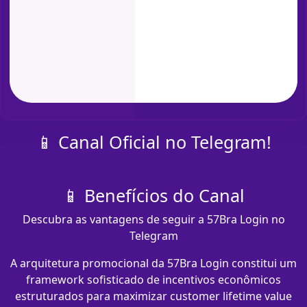
📱 Canal Oficial no Telegram!
📱 Benefícios do Canal
Descubra as vantagens de seguir a 57Bra Login no
Telegram
A arquitetura promocional da 57Bra Login constitui um
framework sofisticado de incentivos econômicos
estruturados para maximizar customer lifetime value