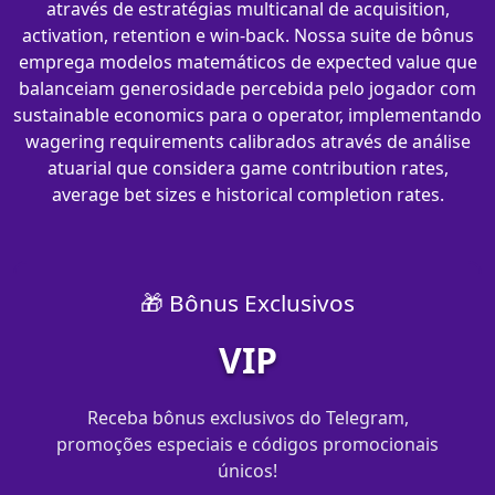
através de estratégias multicanal de acquisition,
activation, retention e win-back. Nossa suite de bônus
emprega modelos matemáticos de expected value que
balanceiam generosidade percebida pelo jogador com
sustainable economics para o operator, implementando
wagering requirements calibrados através de análise
atuarial que considera game contribution rates,
average bet sizes e historical completion rates.
🎁 Bônus Exclusivos
VIP
Receba bônus exclusivos do Telegram,
promoções especiais e códigos promocionais
únicos!