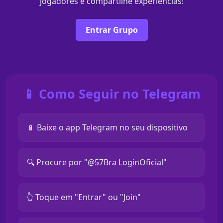
jogadores e compartilhe experiências!
Entrar Grupo
📱 Como Seguir no Telegram
📱 Baixe o app Telegram no seu dispositivo
🔍 Procure por "@57Bra LoginOficial"
👆 Toque em "Entrar" ou "Join"