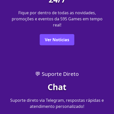
Fique por dentro de todas as novidades,
promoções e eventos da 595 Games em tempo
real!
Ver Notícias
💬 Suporte Direto
Chat
Suporte direto via Telegram, respostas rápidas e
atendimento personalizado!