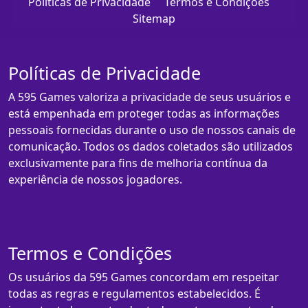
Políticas de Privacidade
Termos e Condições
Sitemap
Políticas de Privacidade
A 595 Games valoriza a privacidade de seus usuários e
está empenhada em proteger todas as informações
pessoais fornecidas durante o uso de nossos canais de
comunicação. Todos os dados coletados são utilizados
exclusivamente para fins de melhoria contínua da
experiência de nossos jogadores.
Termos e Condições
Os usuários da 595 Games concordam em respeitar
todas as regras e regulamentos estabelecidos. É