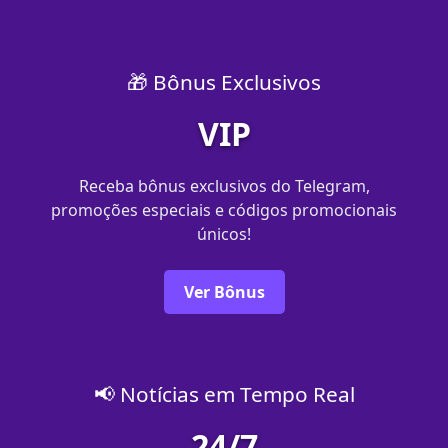
🎁 Bônus Exclusivos
VIP
Receba bônus exclusivos do Telegram,
promoções especiais e códigos promocionais
únicos!
Ver Bônus
📢 Notícias em Tempo Real
24/7