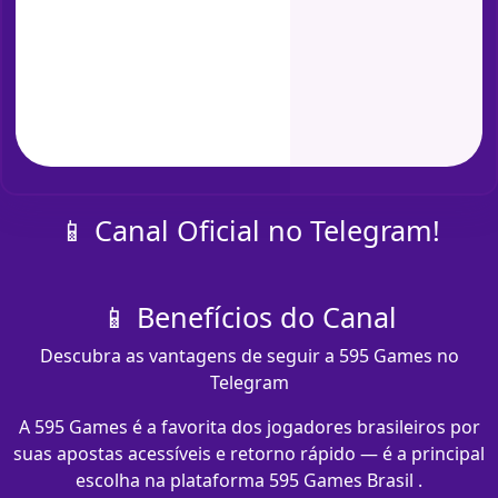
📱 Canal Oficial no Telegram!
📱 Benefícios do Canal
Descubra as vantagens de seguir a 595 Games no
Telegram
A 595 Games é a favorita dos jogadores brasileiros por
suas apostas acessíveis e retorno rápido — é a principal
escolha na plataforma 595 Games Brasil .