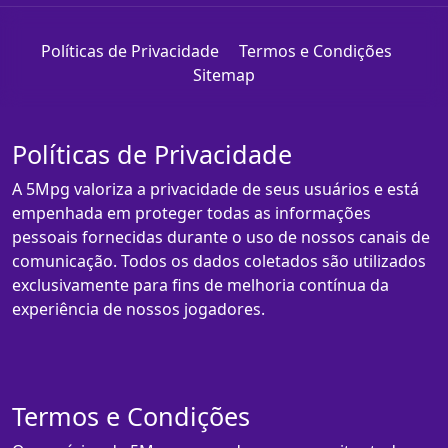
Políticas de Privacidade
Termos e Condições
Sitemap
Políticas de Privacidade
A 5Mpg valoriza a privacidade de seus usuários e está
empenhada em proteger todas as informações
pessoais fornecidas durante o uso de nossos canais de
comunicação. Todos os dados coletados são utilizados
exclusivamente para fins de melhoria contínua da
experiência de nossos jogadores.
Termos e Condições