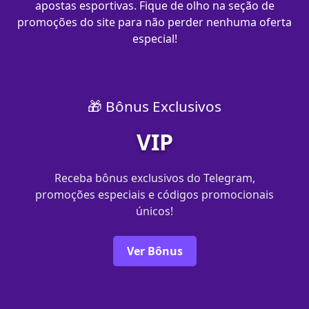
apostas esportivas. Fique de olho na seção de
promoções do site para não perder nenhuma oferta
especial!
🎁 Bônus Exclusivos
VIP
Receba bônus exclusivos do Telegram,
promoções especiais e códigos promocionais
únicos!
Ver Bônus