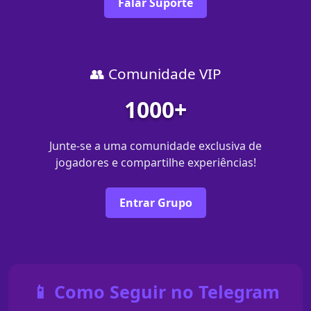
Falar Suporte
👥 Comunidade VIP
1000+
Junte-se a uma comunidade exclusiva de
jogadores e compartilhe experiências!
Entrar Grupo
📱 Como Seguir no Telegram