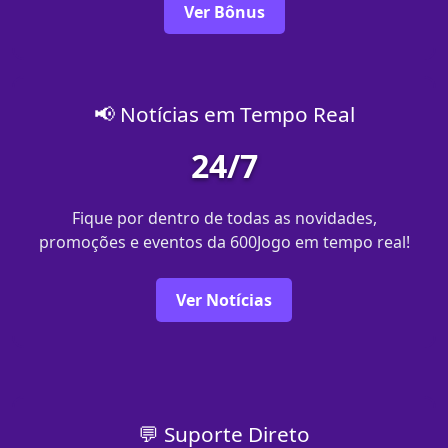
Ver Bônus
📢 Notícias em Tempo Real
24/7
Fique por dentro de todas as novidades,
promoções e eventos da 600Jogo em tempo real!
Ver Notícias
💬 Suporte Direto