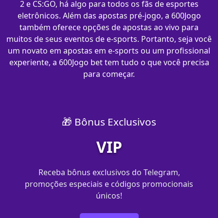
2 e CS:GO, há algo para todos os fãs de esportes
eletrônicos. Além das apostas pré-jogo, a 600Jogo
também oferece opções de apostas ao vivo para
muitos de seus eventos de e-sports. Portanto, seja você
um novato em apostas em e-sports ou um profissional
experiente, a 600Jogo bet tem tudo o que você precisa
para começar.
🎁 Bônus Exclusivos
VIP
Receba bônus exclusivos do Telegram,
promoções especiais e códigos promocionais
únicos!