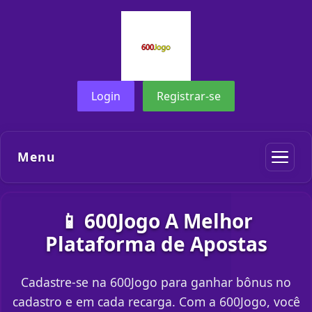
Login
Registrar-se
Menu
📱 600Jogo A Melhor
Plataforma de Apostas
Cadastre-se na 600Jogo para ganhar bônus no
cadastro e em cada recarga. Com a 600Jogo, você