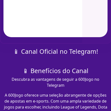
📱 Canal Oficial no Telegram!
📱 Benefícios do Canal
Descubra as vantagens de seguir a 600Jogo no
Telegram
A 600Jogo oferece uma seleção abrangente de opções
de apostas em e-sports. Com uma ampla variedade de
jogos para escolher, incluindo League of Legends, Dota