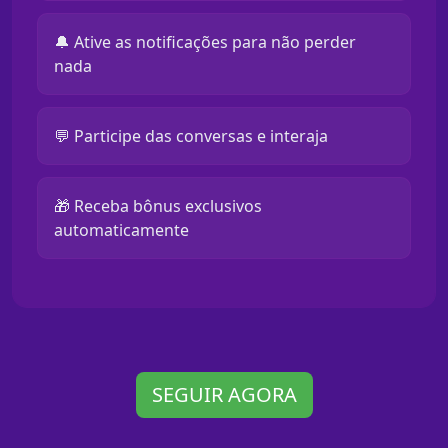
🔔 Ative as notificações para não perder
nada
💬 Participe das conversas e interaja
🎁 Receba bônus exclusivos
automaticamente
SEGUIR AGORA