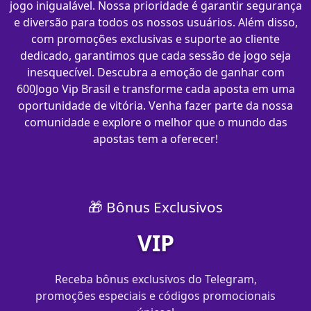
jogo inigualável. Nossa prioridade é garantir segurança
e diversão para todos os nossos usuários. Além disso,
com promoções exclusivas e suporte ao cliente
dedicado, garantimos que cada sessão de jogo seja
inesquecível. Descubra a emoção de ganhar com
600Jogo Vip Brasil e transforme cada aposta em uma
oportunidade de vitória. Venha fazer parte da nossa
comunidade e explore o melhor que o mundo das
apostas tem a oferecer!
🎁 Bônus Exclusivos
VIP
Receba bônus exclusivos do Telegram,
promoções especiais e códigos promocionais