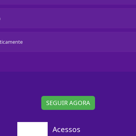
a
aticamente
SEGUIR AGORA
Acessos