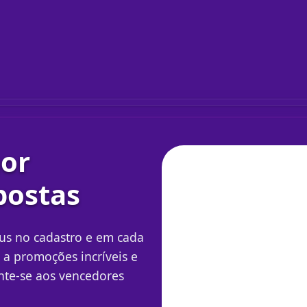
hor
postas
us no cadastro e em cada
 a promoções incríveis e
unte-se aos vencedores