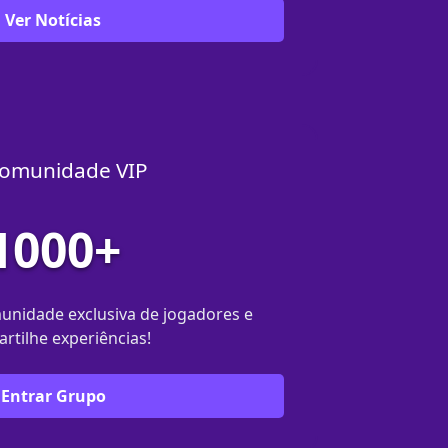
Ver Notícias
Comunidade VIP
1000+
unidade exclusiva de jogadores e
rtilhe experiências!
Entrar Grupo