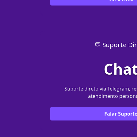
💬 Suporte Di
Cha
Suporte direto via Telegram, r
atendimento persona
Falar Suport