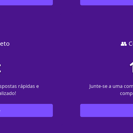
reto
👥 
t
espostas rápidas e
Junte-se a uma com
lizado!
compa
e