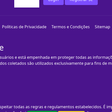
Políticas de Privacidade
Termos e Condições
Sitemap
de
 usuários e está empenhada em proteger todas as informaçõ
os coletados são utilizados exclusivamente para fins de m
eitar todas as regras e regulamentos estabelecidos. É im