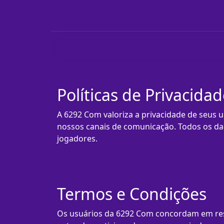
Políticas de Privacida
A 6292 Com valoriza a privacidade de seus
nossos canais de comunicação. Todos os dad
jogadores.
Termos e Condições
Os usuários da 6292 Com concordam em resp