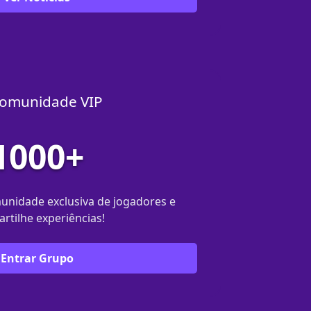
Comunidade VIP
1000+
unidade exclusiva de jogadores e
rtilhe experiências!
Entrar Grupo