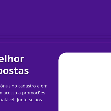
elhor
postas
bônus no cadastro e em
em acesso a promoções
ualável. Junte-se aos