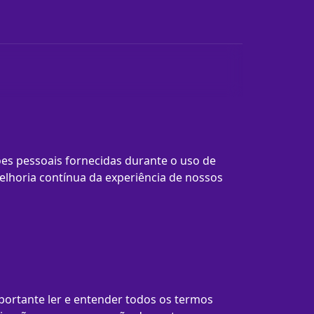
es pessoais fornecidas durante o uso de
elhoria contínua da experiência de nossos
portante ler e entender todos os termos