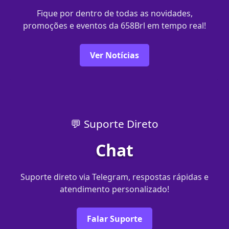
Fique por dentro de todas as novidades,
promoções e eventos da 658Brl em tempo real!
Ver Notícias
💬 Suporte Direto
Chat
Suporte direto via Telegram, respostas rápidas e
atendimento personalizado!
Falar Suporte