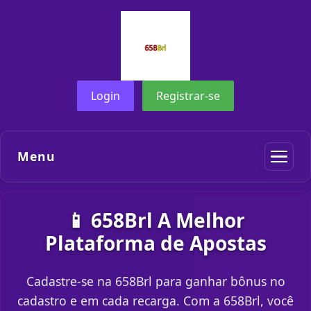
Login
Registrar-se
Menu
📱 658Brl A Melhor
Plataforma de Apostas
Cadastre-se na 658Brl para ganhar bônus no
cadastro e em cada recarga. Com a 658Brl, você