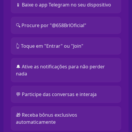
📱 Baixe o app Telegram no seu dispositivo
🔍 Procure por "@658BrlOficial"
👆 Toque em "Entrar" ou "Join"
🔔 Ative as notificações para não perder
nada
💬 Participe das conversas e interaja
🎁 Receba bônus exclusivos
automaticamente