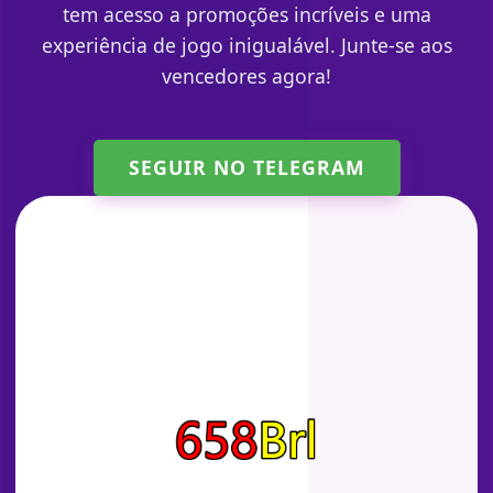
tem acesso a promoções incríveis e uma
experiência de jogo inigualável. Junte-se aos
vencedores agora!
SEGUIR NO TELEGRAM