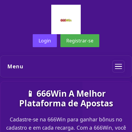
Login
Registrar-se
Menu
📱 666Win A Melhor
Plataforma de Apostas
Cadastre-se na 666Win para ganhar bônus no
cadastro e em cada recarga. Com a 666Win, você