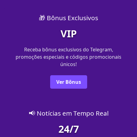
🎁 Bônus Exclusivos
VIP
Receba bônus exclusivos do Telegram,
promoções especiais e códigos promocionais
únicos!
Ver Bônus
📢 Notícias em Tempo Real
24/7