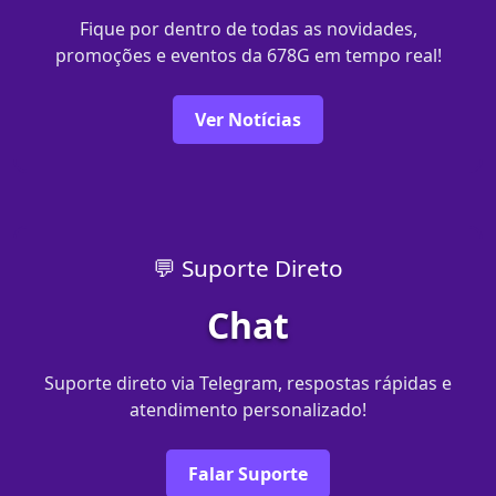
Fique por dentro de todas as novidades,
promoções e eventos da 678G em tempo real!
Ver Notícias
💬 Suporte Direto
Chat
Suporte direto via Telegram, respostas rápidas e
atendimento personalizado!
Falar Suporte