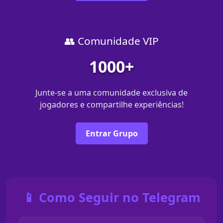
👥 Comunidade VIP
1000+
Junte-se a uma comunidade exclusiva de
jogadores e compartilhe experiências!
Entrar Grupo
📱 Como Seguir no Telegram