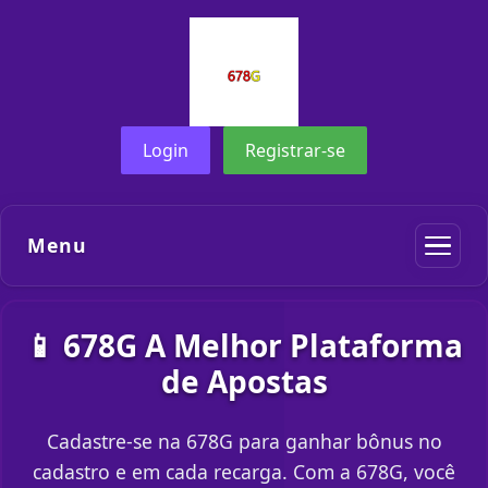
Login
Registrar-se
Menu
📱 678G A Melhor Plataforma
de Apostas
Cadastre-se na 678G para ganhar bônus no
cadastro e em cada recarga. Com a 678G, você