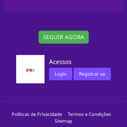
SEGUIR AGORA
Acessos
Login
Registrar-se
Políticas de Privacidade
Termos e Condições
Sitemap