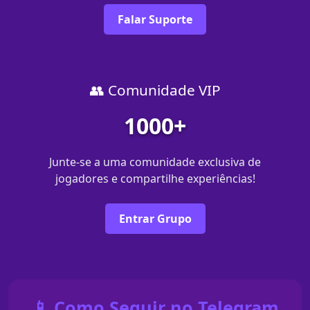
Falar Suporte
👥 Comunidade VIP
1000+
Junte-se a uma comunidade exclusiva de
jogadores e compartilhe experiências!
Entrar Grupo
📱 Como Seguir no Telegram