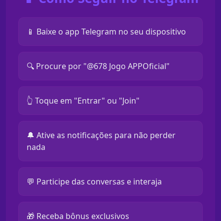
📱 Baixe o app Telegram no seu dispositivo
🔍 Procure por "@678 Jogo APPOficial"
👆 Toque em "Entrar" ou "Join"
🔔 Ative as notificações para não perder
nada
💬 Participe das conversas e interaja
🎁 Receba bônus exclusivos